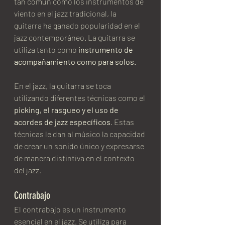
tan común como los instrumentos de 
viento en el jazz tradicional, la 
guitarra ha ganado popularidad en el 
jazz contemporáneo. La guitarra se 
utiliza tanto como 
instrumento de 
acompañamiento como para solos.
En el jazz, la guitarra se toca 
utilizando diferentes técnicas como el 
picking, el rasgueo y el uso de 
acordes de jazz específicos
. Estas 
técnicas le dan al músico la capacidad 
de crear un sonido único y expresarse 
de manera distintiva en el contexto 
del jazz.
Contrabajo
El contrabajo es un instrumento 
esencial en el jazz. Se utiliza para 