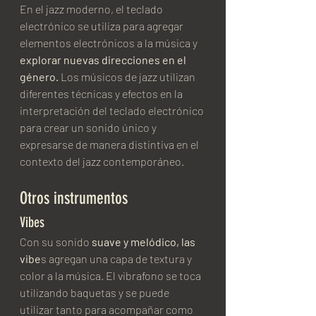
En el jazz moderno, el teclado 
electrónico se utiliza para agregar 
elementos electrónicos a la música y 
explorar nuevas direcciones en el 
género.
 Los músicos de jazz utilizan 
diferentes técnicas y efectos en la 
interpretación del teclado electrónico 
para crear un sonido único y 
expresarse de manera distintiva en el 
contexto del jazz contemporáneo.
Otros instrumentos
Vibes
Con su sonido
 suave y melódico, las 
vibe
s agregan una capa de textura y 
color a la música. El vibrafono se toca 
utilizando baquetas y se puede 
utilizar tanto para acompañar como 