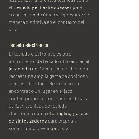
el 
trémolo y el Leslie speaker
 para 
crear un sonido único y expresarse de 
manera distintiva en el contexto del 
jazz.
Teclado electrónico
El teclado electrónico es otro 
instrumento de teclado utilizado en el
jazz moderno
. Con su capacidad para 
recrear una amplia gama de sonidos y 
efectos, el teclado electrónico ha 
encontrado un lugar en el jazz 
contemporáneo. Los músicos de jazz 
utilizan técnicas de teclado 
electrónico como e
l sampling y el uso 
de sintetizadores 
para crear un 
sonido único y vanguardista.