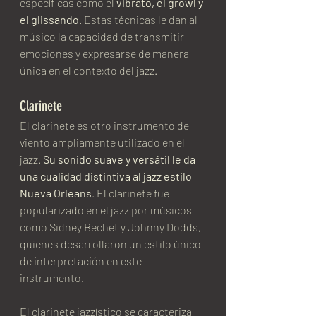
específicas como el 
vibrato, el growl y 
el glissando
. Estas técnicas le dan al 
músico la capacidad de transmitir 
emociones y expresarse de manera 
única en el contexto del jazz.
Clarinete
El clarinete es otro instrumento de 
viento ampliamente utilizado en el 
jazz.
 Su sonido suave y versátil le da 
una cualidad distintiva al jazz estilo 
Nueva Orleans
. El clarinete fue 
popularizado en el jazz por músicos 
como Sidney Bechet y Johnny Dodds, 
quienes desarrollaron un estilo único 
de interpretación en este 
instrumento.
El clarinete jazzístico se caracteriza 