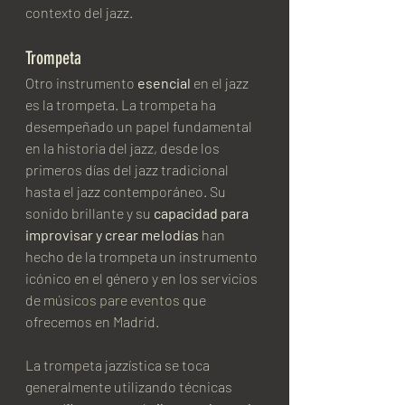
contexto del jazz.
Trompeta
Otro instrumento 
esencial
 en el jazz 
es la trompeta. La trompeta ha 
desempeñado un papel fundamental 
en la historia del jazz, desde los 
primeros días del jazz tradicional 
hasta el jazz contemporáneo. Su 
sonido brillante y su 
capacidad para 
improvisar y crear melodías
 han 
hecho de la trompeta un instrumento 
icónico en el género y en los servicios 
de 
músicos pare eventos
 que 
ofrecemos en Madrid.
La trompeta jazzística se toca 
generalmente utilizando técnicas 