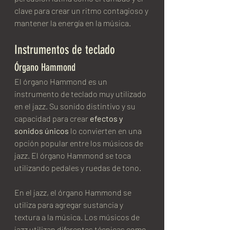
clave para crear un ritmo contagioso y 
mantener la energía en la música.
Instrumentos de teclado
Órgano Hammond
El órgano Hammond es un 
instrumento de teclado muy utilizado 
en el jazz. Su sonido distintivo y su 
capacidad para crear
 efectos y 
sonidos únicos
 lo convierten en una 
opción popular entre los músicos de 
jazz. El órgano Hammond se toca 
utilizando pedales y ruedas de tono.
En el jazz, el órgano Hammond se 
utiliza para agregar sustancia y 
textura a la música. Los músicos de 
jazz utilizan diferentes técnicas como 