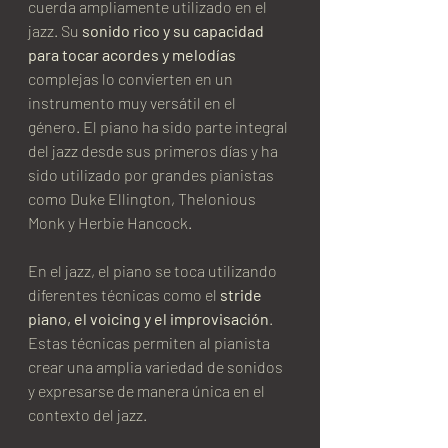
cuerda ampliamente utilizado en el 
jazz. Su 
sonido rico y su capacidad 
para tocar acordes y melodías
complejas lo convierten en un 
instrumento muy versátil en el 
género. El piano ha sido parte integral 
del jazz desde sus primeros días y ha 
sido utilizado por grandes pianistas 
como Duke Ellington, Thelonious 
Monk y Herbie Hancock.
En el jazz, el piano se toca utilizando 
diferentes técnicas como el 
stride 
piano, el voicing y el improvisación
. 
Estas técnicas permiten al pianista 
crear una amplia variedad de sonidos 
y expresarse de manera única en el 
contexto del jazz.