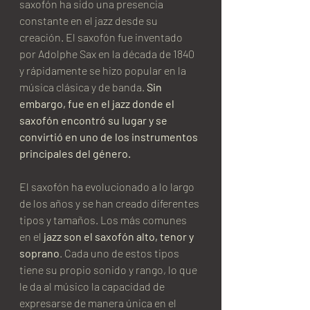
saxofón ha sido una presencia 
constante en el jazz desde su 
creación. El saxofón fue inventado 
por Adolphe Sax en la década de 1840 
y rápidamente se hizo popular en la 
música clásica y de banda. 
Sin 
embargo, fue en el jazz donde el 
saxofón encontró su lugar y se 
convirtió en uno de los instrumentos 
principales del género.
El saxofón ha evolucionado a lo largo 
de los años y se han creado diferentes 
tipos y tamaños. Los más comunes 
en el 
jazz son el saxofón alto, tenor y 
soprano
. Cada uno de estos tipos 
tiene su propio sonido y rango, lo que 
le da al músico la capacidad de 
expresarse de manera única en el 