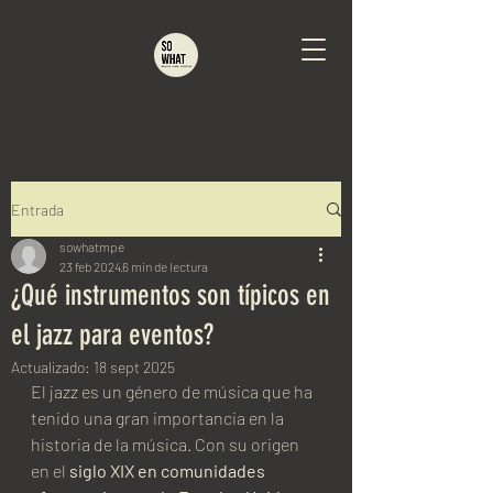
Entrada
sowhatmpe
23 feb 2024
6 min de lectura
¿Qué instrumentos son típicos en
el jazz para eventos?
Actualizado:
18 sept 2025
El jazz es un género de música que ha 
tenido una gran importancia en la 
historia de la música. Con su origen 
en el 
siglo XIX en comunidades 