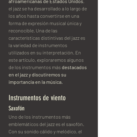
afroamericanas de Estados Unidos
, 
el jazz se ha desarrollado a lo largo de 
los años hasta convertirse en una 
forma de expresión musical única y 
reconocible. Una de las 
características distintivas del jazz es 
la variedad de instrumentos 
utilizados en su interpretación. En 
este artículo, exploraremos algunos 
de los instrumentos más 
destacados 
en el jazz y discutiremos su 
importancia en la música.
Instrumentos de viento
Saxofón
Uno de los instrumentos más 
emblemáticos del jazz es el saxofón. 
Con su sonido cálido y melódico, el 