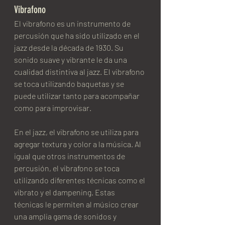
Vibrafono
El vibrafono es un instrumento de 
percusión que ha sido utilizado en el 
jazz desde la década de 1930. Su 
sonido suave y vibrante le da una 
cualidad distintiva al jazz. El vibrafono 
se toca utilizando baquetas y se 
puede utilizar tanto para acompañar 
como para improvisar.
En el jazz, el vibrafono se utiliza para 
agregar textura y color a la música. Al 
igual que otros instrumentos de 
percusión, el vibrafono se toca 
utilizando diferentes técnicas como el 
vibrato y el dampening. Estas 
técnicas le permiten al músico crear 
una amplia gama de sonidos y 