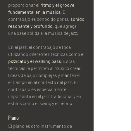
proporcionar el 
ritmo y el groove 
fundamental en la música
. El 
contrabajo es conocido por su 
sonido 
resonante y profundo
, que agrega 
una base sólida a la música de jazz.
En el jazz, el contrabajo se toca 
utilizando diferentes técnicas como el 
pizzicato y el walking bass
. Estas 
técnicas le permiten al músico crear 
líneas de bajo complejas y mantener 
el tiempo en el contexto del jazz. El 
contrabajo es especialmente 
importante en el jazz tradicional y en 
estilos como el swing y el bebop.
Piano
El piano es otro instrumento de 