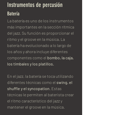
Instrumentos de percusión
Batería
La batería es uno de los instrumentos 
más importantes en la sección rítmica 
del jazz. Su función es proporcionar el 
ritmo y el groove en la música. La 
batería ha evolucionado a lo largo de 
los años y ahora incluye diferentes 
componentes como el 
bombo, la caja, 
los timbales y los platillos.
En el jazz, la batería se toca utilizando 
diferentes técnicas como el 
swing, el 
shuffle y el syncopation
. Estas 
técnicas le permiten al baterista crear 
el ritmo característico del jazz y 
mantener el groove en la música.