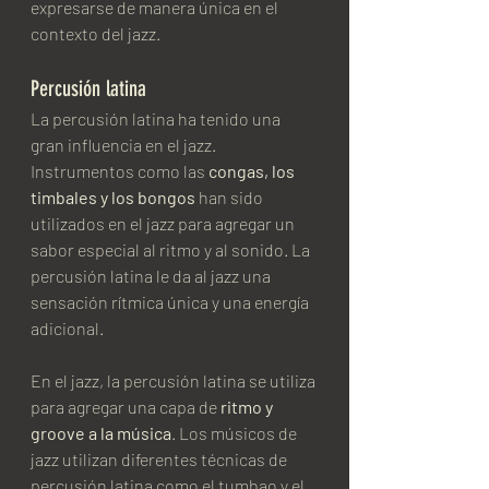
expresarse de manera única en el 
contexto del jazz.
Percusión latina
La percusión latina ha tenido una 
gran influencia en el jazz. 
Instrumentos como las 
congas, los 
timbales y los bongos
 han sido 
utilizados en el jazz para agregar un 
sabor especial al ritmo y al sonido. La 
percusión latina le da al jazz una 
sensación rítmica única y una energía 
adicional.
En el jazz, la percusión latina se utiliza 
para agregar una capa de 
ritmo y 
groove a la música
. Los músicos de 
jazz utilizan diferentes técnicas de 
percusión latina como el tumbao y el 